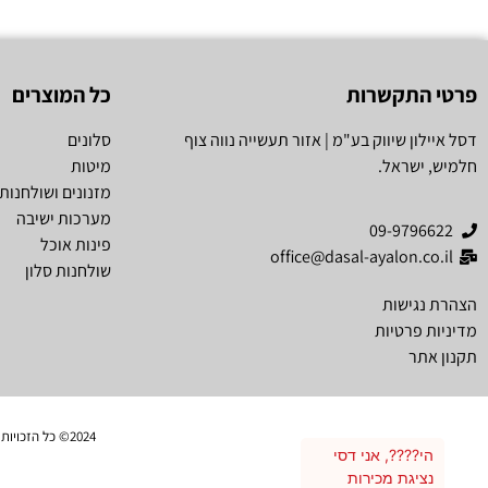
פרטי התקשרות
כל המוצרים
דסל איילון שיווק בע"מ | אזור תעשייה נווה צוף
סלונים
חלמיש, ישראל.
מיטות
מזנונים ושולחנות 
מערכות ישיבה
09-9796622
פינות אוכל
office@dasal-ayalon.co.il
שולחנות סלון
הצהרת נגישות
מדיניות פרטיות
תקנון אתר
2024© כל הזכויות שמורות לרהיטי דסל איילון שיווק בע"מ. אין להעתיק ו/או לשכפל ו/או לצלם תוכן מאתר זה ללא קבלת אישור בכתב.