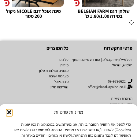
שולחן דגם BELGIAN FARM
פינת אוכל דגם NICOLE ניקול
במידה 1.80/1.00 מ'
200 מטר
פרטי התקשרות
כל המוצרים
דסל איילון שיווק בע"מ | אזור תעשייה נווה צוף
סלונים
חלמיש, ישראל.
מיטות
מזנונים ושולחנות סלון
מערכות ישיבה
09-9796622
פינות אוכל
office@dasal-ayalon.co.il
שולחנות סלון
הצהרת נגישות
מדיניות פרטיות
תקנון אתר
מדיניות פרטיות
מותגים
נגישות
כדי לספק את החוויה הטובה ביותר, אנו משתמשים בטכנולוגיות כמו עוגיות
(Cookies) לאחסון ו/או גישה למידע במכשיר. הסכמה לשימוש בטכנולוגיות אלו
Cubo Rosso
תאפשר לנו לעבד נתונים כגון התנהגות גלישה או מזהים ייחודיים באתר זה.
AMERICAN SOFA