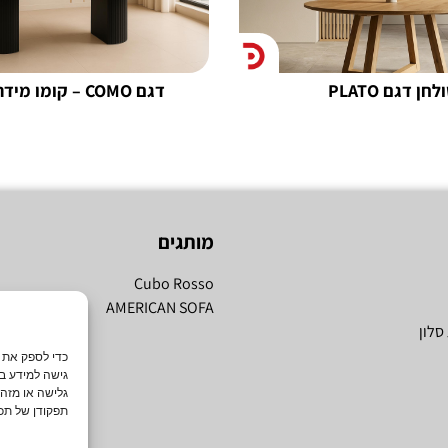
לחן דגם PLATO
דגם COMO – קומו מידה 2 מטר
מותגים
Cubo Rosso
AMERICAN SOFA
סלון
גישה למידע במ
גלישה או מזה
תפקודן של תכו