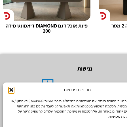
פינת אוכל דגם DIAMOND דיאמונט מידה
200
נגישות
מדיניות פרטיות
האתר עבר תהליך הנגשה לבעלי מוגבליות
כדי לספק את החוויה הטובה ביותר, אנו משתמשים בטכנולוגיות כמו עוגיות (Cookies) לאחסון ו/או
כשיר. הסכמה לשימוש בטכנולוגיות אלו תאפשר לנו לעבד נתונים כגון התנהגות
אתר זה מונגש לבעלי מוגבלויות
ים ייחודיים באתר זה. אי־הסכמה או משיכת ההסכמה עלולים להשפיע לרעה על
נות מסוימות.