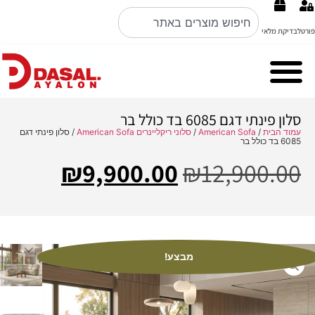
פורטל
בדיקת מלאי
Cubo Rosso מערכות ישיבה ברמה הכי גבוהה באיטליה קולקציה 2026
Nobile Italian design פינות אוכל
סלון פינתי דגם 6085 בד כולל בר
עמוד הבית
/
American Sofa
/
סלוני ריקליינרים American Sofa
/ סלון פינתי דגם
6085 בד כולל בר
₪
9,900.00
₪
12,900.00
מבצע!