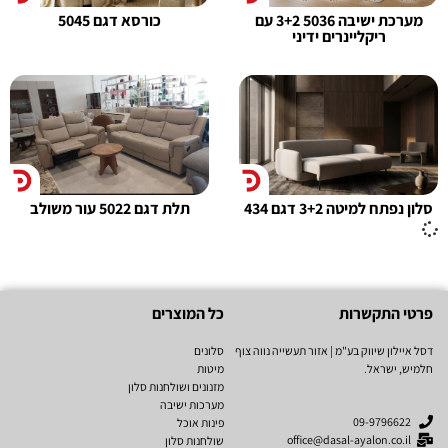
מערכת ישיבה 5036 3+2 עם
כורסא דגם 5045
ריקליינרים ידיני
סלון נפתח למיטה 3+2 דגם 434
תלת דגם 5022 עור משולב
פרטי התקשרות
כל המוצרים
דסל איילון שיווק בע"מ | אזור תעשייה נווה צוף
סלונים
חלמיש, ישראל.
מיטות
מזנונים ושולחנות סלון
מערכות ישיבה
09-9796622
פינות אוכל
office@dasal-ayalon.co.il
שולחנות סלון