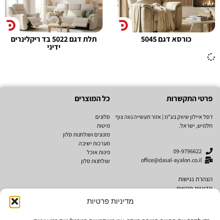
כורסא דגם 5045
תלת דגם 5022 בד ריקלינרים
ידיני
פרטי התקשרות
כל המוצרים
דסל איילון שיווק בע"מ | אזור תעשייה נווה צוף
סלונים
חלמיש, ישראל.
מיטות
מזנונים ושולחנות סלון
מערכות ישיבה
09-9796622
פינות אוכל
office@dasal-ayalon.co.il
שולחנות סלון
הצהרת נגישות
מדיניות פרטיות
תקנון אתר
מדיניות פרטיות
מותגים
נגישות