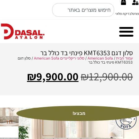
פורטל
בדיקת מלאי
Cubo Rosso מערכות ישיבה ברמה הכי גבוהה באיטליה קולקציה 2026
Nobile Italian design פינות אוכל
סלון דגם KMT6353 פינתי בד כולל בר
עמוד הבית
/
American Sofa
/
סלוני ריקליינרים American Sofa
/ סלון דגם
KMT6353 פינתי בד כולל בר
₪
9,900.00
₪
12,900.00
מבצע!