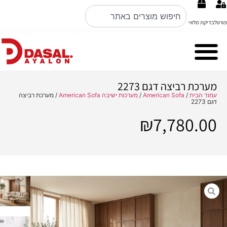
פורטל
בדיקת מלאי
Cubo Rosso מערכות ישיבה ברמה הכי גבוהה באיטליה קולקציה 2026
Nobile Italian design פינות אוכל
מערכת רביצה דגם 2273
עמוד הבית
/
American Sofa
/
מערכות ישיבה American Sofa
/ מערכת רביצה
דגם 2273
₪
7,780.00