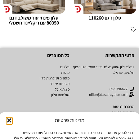
סלון דגם 110260
סלון פינתי עור משולב דגם
80350 עם ריקליינר חשמלי
פרטי התקשרות
כל המוצרים
דסל איילון שיווק בע"מ | אזור תעשייה נווה צוף
סלונים
חלמיש, ישראל.
מיטות
מזנונים ושולחנות סלון
מערכות ישיבה
09-9796622
פינות אוכל
office@dasal-ayalon.co.il
שולחנות סלון
הצהרת נגישות
מדיניות פרטיות
תקנון אתר
מדיניות פרטיות
מותגים
נגישות
כדי לספק את החוויה הטובה ביותר, אנו משתמשים בטכנולוגיות כמו עוגיות
(Cookies) לאחסון ו/או גישה למידע במכשיר. הסכמה לשימוש בטכנולוגיות אלו