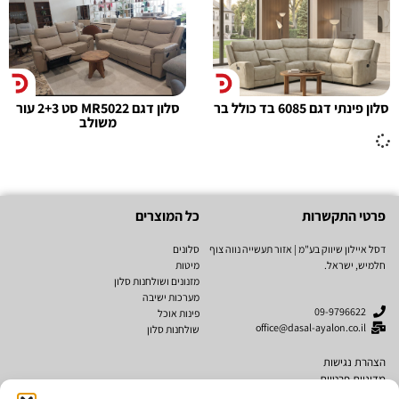
סלון פינתי דגם 6085 בד כולל בר
סלון דגם MR5022 סט 2+3 עור
משולב
פרטי התקשרות
כל המוצרים
דסל איילון שיווק בע"מ | אזור תעשייה נווה צוף
סלונים
חלמיש, ישראל.
מיטות
מזנונים ושולחנות סלון
מערכות ישיבה
09-9796622
פינות אוכל
office@dasal-ayalon.co.il
שולחנות סלון
הצהרת נגישות
מדיניות פרטיות
תקנון אתר