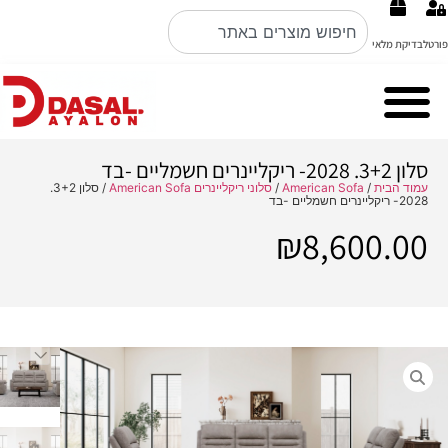
פורטל
בדיקת מלאי
Cubo Rosso מערכות ישיבה ברמה הכי גבוהה באיטליה קולקציה 2026
Nobile Italian design פינות אוכל
סלון 3+2. 2028- ריקליינרים חשמליים -בד
עמוד הבית
/
American Sofa
/
סלוני ריקליינרים American Sofa
/ סלון 3+2.
2028- ריקליינרים חשמליים -בד
₪
8,600.00