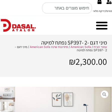
פורטל
בדיקת מלאי
Cubo Rosso מערכות ישיבה ברמה הכי גבוהה באיטליה קולקציה 2026
Nobile Italian design פינות אוכל
מיני דגם -SP397- 2 נפתח למיטה
עמוד הבית
/
American Sofa
/
פתרונות שינה American Sofa
/ מיני דגם -
SP397- 2 נפתח למיטה
₪
2,300.00