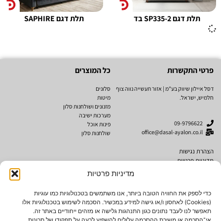
תלת דגם SP335-2 בד
תלת דגם SAPHIRE
פרטי התקשרות
כל המוצרים
דסל איילון שיווק בע"מ | אזור תעשייה נווה צוף
סלונים
חלמיש, ישראל.
מיטות
מזנונים ושולחנות סלון
מערכות ישיבה
09-9796622
פינות אוכל
office@dasal-ayalon.co.il
שולחנות סלון
הצהרת נגישות
מדיניות פרטיות
תקנון אתר
מדיניות פרטיות
מותגים
נגישות
כדי לספק את החוויה הטובה ביותר, אנו משתמשים בטכנולוגיות כמו עוגיות
(Cookies) לאחסון ו/או גישה למידע במכשיר. הסכמה לשימוש בטכנולוגיות אלו
Cubo Rosso
תאפשר לנו לעבד נתונים כגון התנהגות גלישה או מזהים ייחודיים באתר זה.
AMERICAN SOFA
אי־הסכמה או משיכת ההסכמה עלולים להשפיע לרעה על תפקודן של תכונות