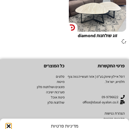
זוג שולחנות diamond
פרטי התקשרות
כל המוצרים
דסל איילון שיווק בע"מ | אזור תעשייה נווה צוף
סלונים
חלמיש, ישראל.
מיטות
מזנונים ושולחנות סלון
מערכות ישיבה
09-9796622
פינות אוכל
office@dasal-ayalon.co.il
שולחנות סלון
הצהרת נגישות
מדיניות פרטיות
תקנון אתר
מדיניות פרטיות