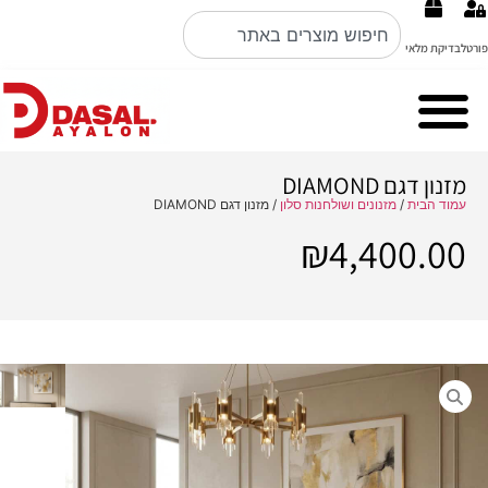
פורטל
בדיקת מלאי
Cubo Rosso מערכות ישיבה ברמה הכי גבוהה באיטליה קולקציה 2026
Nobile Italian design פינות אוכל
מזנון דגם DIAMOND
עמוד הבית
/
מזנונים ושולחנות סלון
/ מזנון דגם DIAMOND
₪
4,400.00