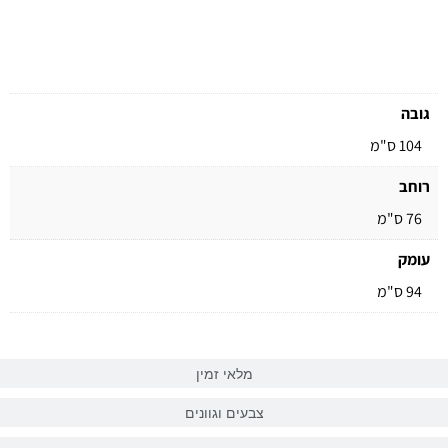
מידע כללי
גובה
104 ס"מ
רוחב
76 ס"מ
עומק
94 ס"מ
מלאי זמין
צבעים וגוונים