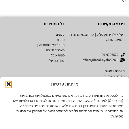
פרטי התקשרות
כל המוצרים
דסל איילון שיווק בע"מ | אזור תעשייה נווה צוף
סלונים
חלמיש, ישראל.
מיטות
מזנונים ושולחנות סלון
מערכות ישיבה
09-9796622
פינות אוכל
office@dasal-ayalon.co.il
שולחנות סלון
הצהרת נגישות
מדיניות פרטיות
תקנון אתר
מדיניות פרטיות
מותגים
נגישות
כדי לספק את החוויה הטובה ביותר, אנו משתמשים בטכנולוגיות כמו עוגיות
(Cookies) לאחסון ו/או גישה למידע במכשיר. הסכמה לשימוש בטכנולוגיות אלו
Cubo Rosso
תאפשר לנו לעבד נתונים כגון התנהגות גלישה או מזהים ייחודיים באתר זה.
AMERICAN SOFA
אי־הסכמה או משיכת ההסכמה עלולים להשפיע לרעה על תפקודן של תכונות
מסוימות.
האתר עבר תהליך הנגשה לבעלי מוגבליות