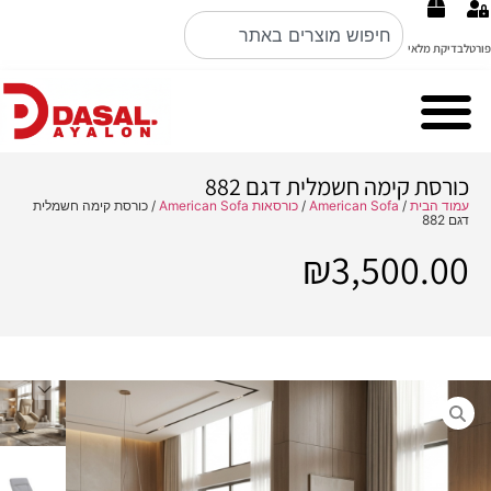
פורטל
בדיקת מלאי
Cubo Rosso מערכות ישיבה ברמה הכי גבוהה באיטליה קולקציה 2026
Nobile Italian design פינות אוכל
כורסת קימה חשמלית דגם 882
עמוד הבית
/
American Sofa
/
כורסאות American Sofa
/ כורסת קימה חשמלית
דגם 882
₪
3,500.00