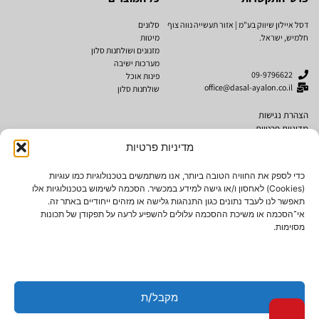
דסל איילון שיווק בע"מ | אזור תעשייה נווה צוף
סלונים
חלמיש, ישראל.
מיטות
מזנונים ושולחנות סלון
מערכות ישיבה
09-9796622
פינות אוכל
office@dasal-ayalon.co.il
שולחנות סלון
הצהרת נגישות
מדיניות פרטיות
תקנון אתר
מדיניות פרטיות
מותגים
נגישות
כדי לספק את החוויה הטובה ביותר, אנו משתמשים בטכנולוגיות כמו עוגיות
(Cookies) לאחסון ו/או גישה למידע במכשיר. הסכמה לשימוש בטכנולוגיות אלו
Cubo Rosso
תאפשר לנו לעבד נתונים כגון התנהגות גלישה או מזהים ייחודיים באתר זה.
AMERICAN SOFA
אי־הסכמה או משיכת ההסכמה עלולים להשפיע לרעה על תפקודן של תכונות
מסוימות.
האתר עבר תהליך הנגשה לבעלי מוגבליות
אתר זה מונגש לבעלי מוגבלויות
מקבל/ת
2024© כל הזכויות שמורות לרהיטי דסל איילון שיווק בע"מ. אין להעתיק ו/או לשכפל ו/או
לצלם תוכן מאתר זה ללא קבלת אישור בכתב.