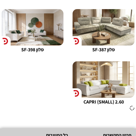
סלון SF-387
סלון SF-398
CAPRI ׁׁ(SMALLׂ) 2.60
פרטי התקשרות
כל המוצרים