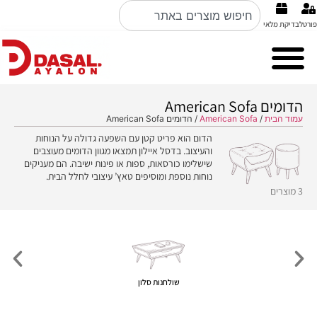
פורטל
בדיקת מלאי
Cubo Rosso מערכות ישיבה ברמה הכי גבוהה באיטליה קולקציה 2026
Nobile Italian design פינות אוכל
הדומים American Sofa
עמוד הבית
/
American Sofa
/ הדומים American Sofa
הדום הוא פריט קטן עם השפעה גדולה על הנוחות
והעיצוב. בדסל איילון תמצאו מגוון הדומים מעוצבים
שישלימו כורסאות, ספות או פינות ישיבה. הם מעניקים
נוחות נוספת ומוסיפים טאץ’ עיצובי לחלל הבית.
3 מוצרים
שולחנות סלון