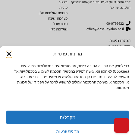
דסל איילון שיווק בע"מ | אזור תעשייה נווה צוף
סלונים
חלמיש, ישראל.
מיטות
מזנונים ושולחנות סלון
מערכות ישיבה
09-9796622
פינות אוכל
office@dasal-ayalon.co.il
שולחנות סלון
הצהרת נגישות
מדיניות פרטיות
תקנון אתר
מדיניות פרטיות
מותגים
נגישות
כדי לספק את החוויה הטובה ביותר, אנו משתמשים בטכנולוגיות כמו עוגיות
(Cookies) לאחסון ו/או גישה למידע במכשיר. הסכמה לשימוש בטכנולוגיות אלו
Cubo Rosso
תאפשר לנו לעבד נתונים כגון התנהגות גלישה או מזהים ייחודיים באתר זה.
AMERICAN SOFA
אי־הסכמה או משיכת ההסכמה עלולים להשפיע לרעה על תפקודן של תכונות
מסוימות.
האתר עבר תהליך הנגשה לבעלי מוגבליות
אתר זה מונגש לבעלי מוגבלויות
מקבל/ת
2024© כל הזכויות שמורות לרהיטי דסל איילון שיווק בע"מ. אין להעתיק ו/או לשכפל ו/או
לצלם תוכן מאתר זה ללא קבלת אישור בכתב.
מדיניות פרטיות