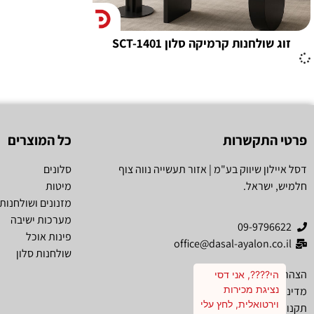
זוג שולחנות קרמיקה סלון SCT-1401
פרטי התקשרות
כל המוצרים
דסל איילון שיווק בע"מ | אזור תעשייה נווה צוף
סלונים
חלמיש, ישראל.
מיטות
מזנונים ושולחנות 
מערכות ישיבה
09-9796622
פינות אוכל
office@dasal-ayalon.co.il
שולחנות סלון
הצהרת נגישות
מדיניות פרטיות
תקנון אתר